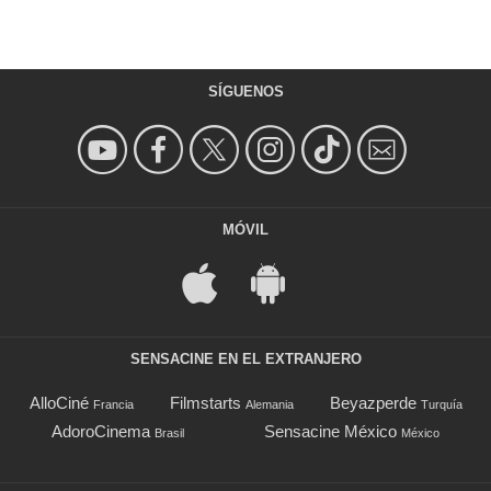
SÍGUENOS
MÓVIL
SENSACINE EN EL EXTRANJERO
AlloCiné
Filmstarts
Beyazperde
Francia
Alemania
Turquía
AdoroCinema
Sensacine México
Brasil
México