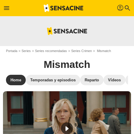
profil
menu
search
Portada
Series
Series recomendadas
Series Crimen
Mismatch
Mismatch
Home
Temporadas y episodios
Reparto
Vídeos
S