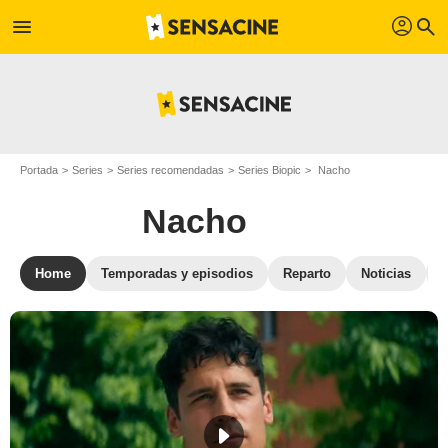
profil
menu
search
Portada
Series
Series recomendadas
Series Biopic
Nacho
Nacho
Home
Temporadas y episodios
Reparto
Noticias