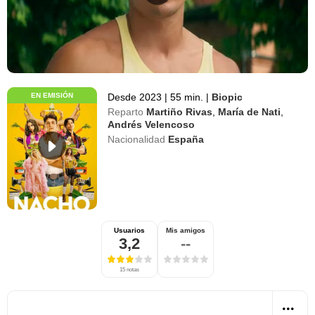
EN EMISIÓN
Desde 2023
|
55 min.
|
Biopic
Reparto
Martiño Rivas
,
María de Nati
,
Andrés Velencoso
Nacionalidad
España
Usuarios
Mis amigos
3,2
--
15 notas