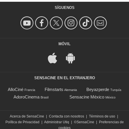
SÍGUENOS
MÓVIL
SENSACINE EN EL EXTRANJERO
AlloCiné
Filmstarts
Beyazperde
Francia
Alemania
Turquía
AdoroCinema
Sensacine México
Brasil
México
Acerca de SensaCine
|
Contacta con nosotros
|
Términos de uso
|
Política de Privacidad
|
Administrar Utiq
|
©SensaCine
|
Preferencias de
cookies