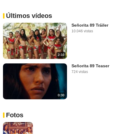
Últimos vídeos
Señorita 89 Tráiler
10.046 vistas
2:10
Señorita 89 Teaser
724 vistas
0:30
Fotos