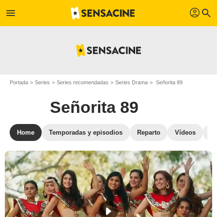
profil
menu
search
Portada
Series
Series recomendadas
Series Drama
Señorita 89
Señorita 89
Home
Temporadas y episodios
Reparto
Vídeos
Fo