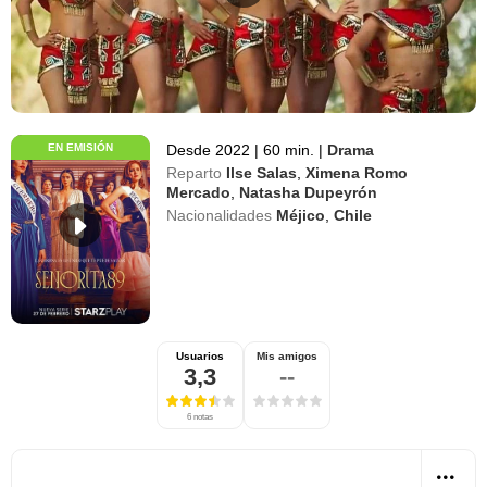
EN EMISIÓN
Desde 2022
|
60 min.
|
Drama
Reparto
Ilse Salas
,
Ximena Romo
Mercado
,
Natasha Dupeyrón
Nacionalidades
Méjico
,
Chile
Usuarios
Mis amigos
3,3
--
6 notas