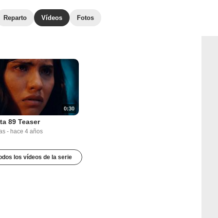
Reparto
Vídeos
Fotos
0:30
ta 89 Teaser
as
-
hace 4 años
odos los vídeos de la serie