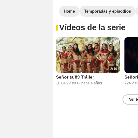
Home
Temporadas y episodios
Vídeos de la serie
2:10
Señorita 89 Tráiler
Señori
10.046 vistas
-
hace 4 años
724 vist
Ver t