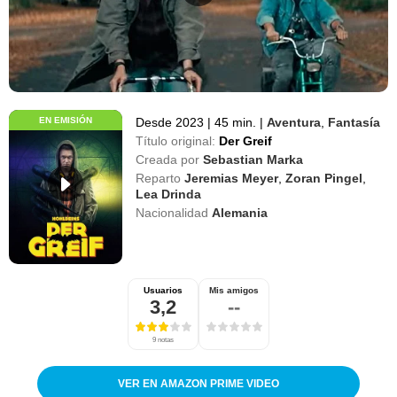
EN EMISIÓN
Desde 2023
|
45 min.
|
Aventura
,
Fantasía
Título original:
Der Greif
Creada por
Sebastian Marka
Reparto
Jeremias Meyer
,
Zoran Pingel
,
Lea Drinda
Nacionalidad
Alemania
Usuarios
Mis amigos
3,2
--
9 notas
VER EN AMAZON PRIME VIDEO