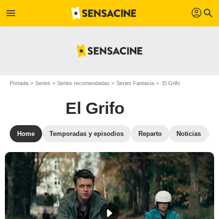
profil
menu
search
Portada
Series
Series recomendadas
Series Fantasía
El Grifo
El Grifo
Home
Temporadas y episodios
Reparto
Noticias