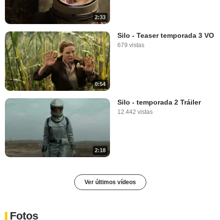
2:33
Silo - Teaser temporada 3 VO
679 vistas
0:54
Silo - temporada 2 Tráiler
12.442 vistas
2:18
Ver últimos vídeos
Fotos