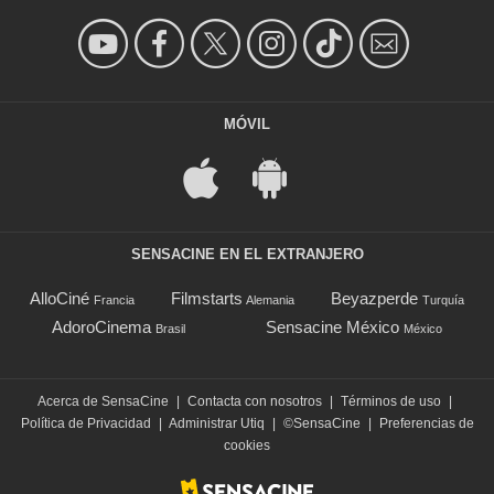
MÓVIL
SENSACINE EN EL EXTRANJERO
AlloCiné
Filmstarts
Beyazperde
Francia
Alemania
Turquía
AdoroCinema
Sensacine México
Brasil
México
Acerca de SensaCine
|
Contacta con nosotros
|
Términos de uso
|
Política de Privacidad
|
Administrar Utiq
|
©SensaCine
|
Preferencias de
cookies