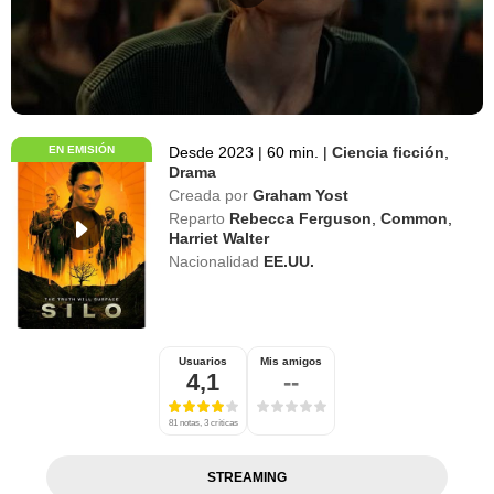
EN EMISIÓN
Desde 2023
|
60 min.
|
Ciencia ficción
,
Drama
Creada por
Graham Yost
Reparto
Rebecca Ferguson
,
Common
,
Harriet Walter
Nacionalidad
EE.UU.
Usuarios
Mis amigos
4,1
--
81 notas, 3 críticas
STREAMING