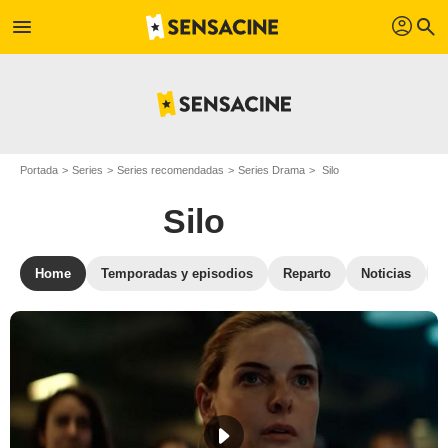
profil
menu
search
Portada
Series
Series recomendadas
Series Drama
Silo
Silo
Home
Temporadas y episodios
Reparto
Noticias