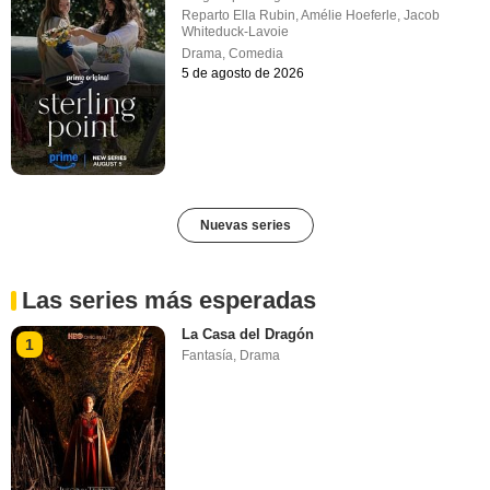
Reparto
Ella Rubin
,
Amélie Hoeferle
,
Jacob
Whiteduck-Lavoie
Drama
,
Comedia
5 de agosto de 2026
Nuevas series
Las series más esperadas
La Casa del Dragón
1
Fantasía
,
Drama