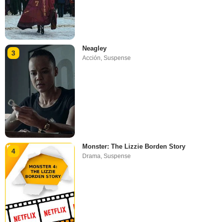
Neagley
3
Acción
,
Suspense
Monster: The Lizzie Borden Story
4
Drama
,
Suspense