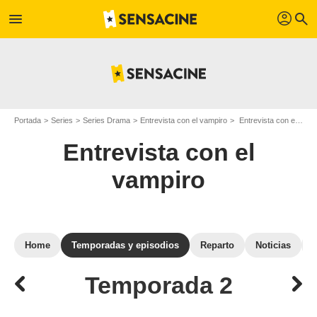
profil
menu
search
Portada
Series
Series Drama
Entrevista con el vampiro
Entrevista con el vampiro: episodios de la temporada 2
Entrevista con el
vampiro
Home
Temporadas y episodios
Reparto
Noticias
Temporada 2