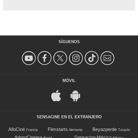
SÍGUENOS
MÓVIL
SENSACINE EN EL EXTRANJERO
AlloCiné
Filmstarts
Beyazperde
Francia
Alemania
Turquía
AdoroCinema
Sensacine México
Brasil
México