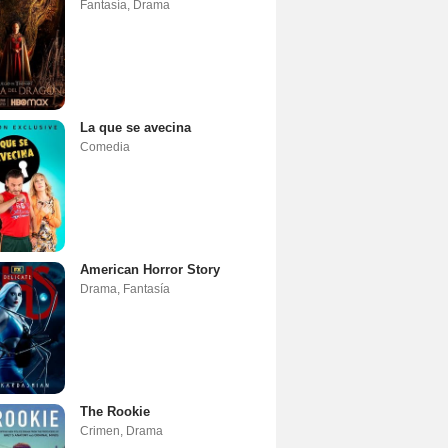
Fantasía
,
Drama
La que se avecina
Comedia
American Horror Story
Drama
,
Fantasía
The Rookie
Crimen
,
Drama