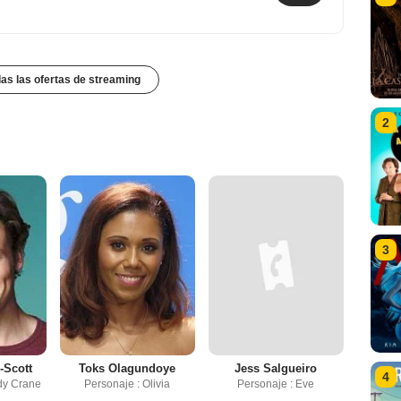
das las ofertas de streaming
2
3
-Scott
Toks Olagundoye
Jess Salgueiro
4
dy Crane
Personaje : Olivia
Personaje : Eve