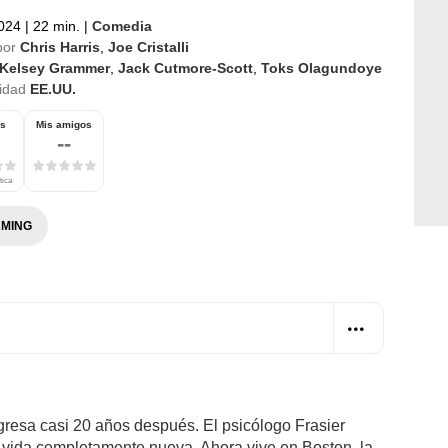
2024
|
22 min.
|
Comedia
por
Chris Harris
,
Joe Cristalli
Kelsey Grammer
,
Jack Cutmore-Scott
,
Toks Olagundoye
idad
EE.UU.
os
Mis amigos
--
tica
MING
gresa casi 20 años después. El psicólogo Frasier
a vida completamente nueva. Ahora vive en Boston, la