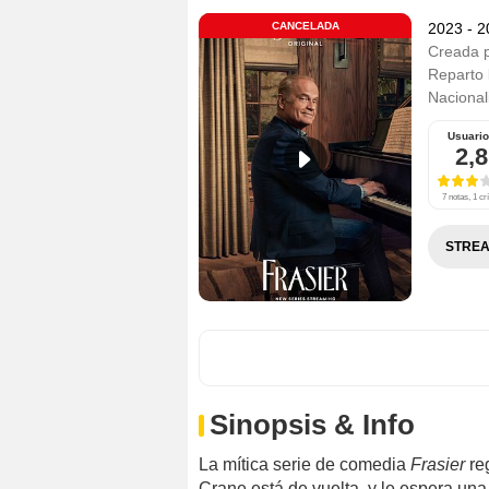
CANCELADA
2023 - 
Creada 
Reparto
Nacional
Usuari
2,8
7 notas, 1 crí
STREA
Sinopsis & Info
La mítica serie de comedia
Frasier
re
Crane está de vuelta, y le espera un