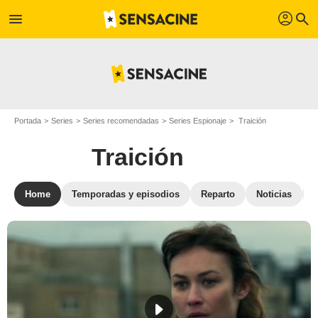
profil
menu
search
Portada
Series
Series recomendadas
Series Espionaje
Traición
Traición
Home
Temporadas y episodios
Reparto
Noticias