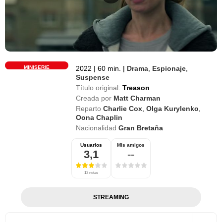
MINISERIE
2022
|
60 min.
|
Drama
,
Espionaje
,
Suspense
Título original:
Treason
Creada por
Matt Charman
Reparto
Charlie Cox
,
Olga Kurylenko
,
Oona Chaplin
Nacionalidad
Gran Bretaña
Usuarios
Mis amigos
3,1
--
13 notas
STREAMING