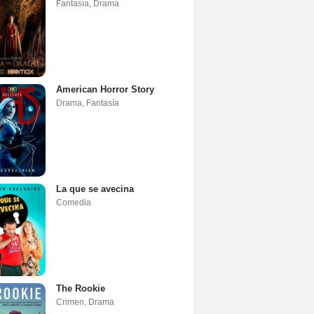
Fantasía
,
Drama
American Horror Story
Drama
,
Fantasía
La que se avecina
Comedia
The Rookie
Crimen
,
Drama