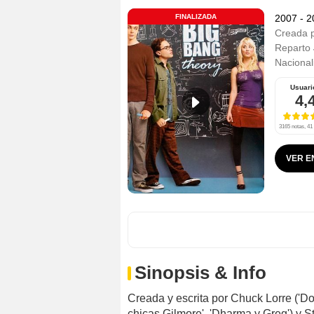
FINALIZADA
2007 - 
Creada 
Reparto
Nacional
Usuari
4,
3165 notas, 41 
VER E
Sinopsis & Info
Creada y escrita por Chuck Lorre ('Do
chicas Gilmore', 'Dharma y Greg') y St