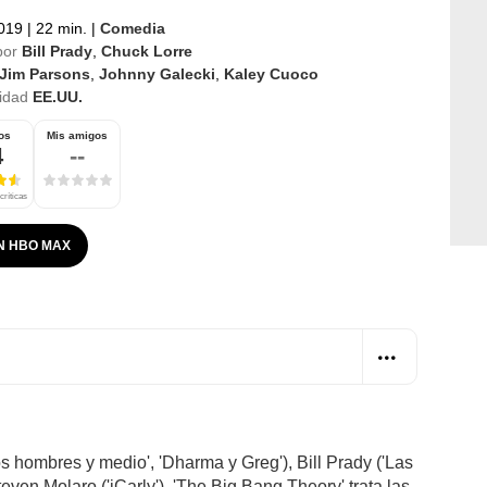
2019
|
22 min.
|
Comedia
por
Bill Prady
,
Chuck Lorre
Jim Parsons
,
Johnny Galecki
,
Kaley Cuoco
idad
EE.UU.
os
Mis amigos
4
--
críticas
N HBO MAX
s hombres y medio', 'Dharma y Greg'), Bill Prady ('Las
even Molaro ('iCarly'), 'The Big Bang Theory' trata las