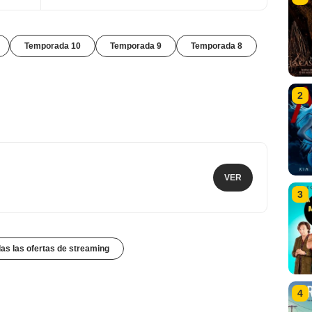
Temporada 10
Temporada 9
Temporada 8
2
VER
3
das las ofertas de streaming
4