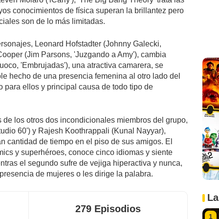
yos conocimientos de física superan la brillantez pero
iales son de lo más limitadas.
ersonajes, Leonard Hofstadter (Johnny Galecki,
 Cooper (Jim Parsons, 'Juzgando a Amy'), cambia
oco, 'Embrujadas'), una atractiva camarera, se
ple hecho de una presencia femenina al otro lado del
o para ellos y principal causa de todo tipo de
s de los otros dos incondicionales miembros del grupo,
dio 60') y Rajesh Koothrappali (Kunal Nayyar),
 cantidad de tiempo en el piso de sus amigos. El
mics y superhéroes, conoce cinco idiomas y siente
tras el segundo sufre de vejiga hiperactiva y nunca,
presencia de mujeres o les dirige la palabra.
La
279 Episodios
1