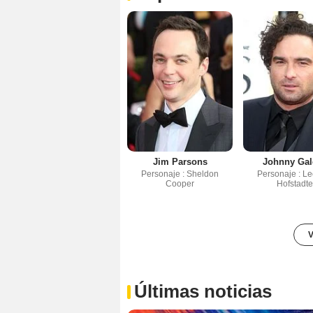
Jim Parsons
Johnny Gal
Personaje : Sheldon
Personaje : L
Cooper
Hofstadte
V
Últimas noticias