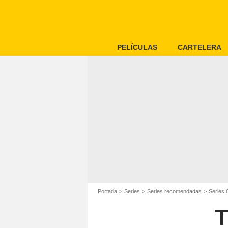
PELÍCULAS
CARTELERA
Portada
Series
Series recomendadas
Series
T