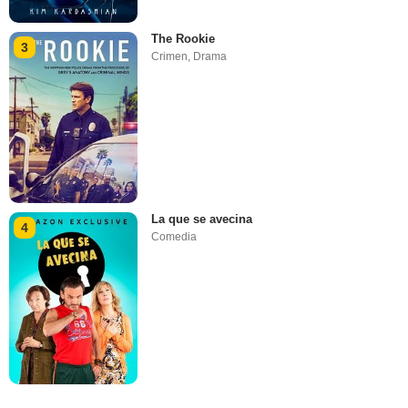
The Rookie
3
Crimen
,
Drama
La que se avecina
4
Comedia