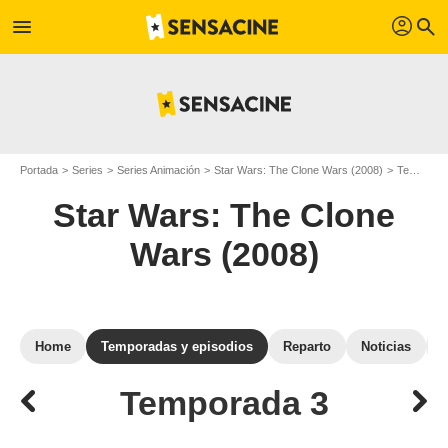
profil
menu
search
Portada
Series
Series Animación
Star Wars: The Clone Wars (2008)
Temporadas de Star Wars: The Clone Wars (2008)
Star Wars: The Clone
Wars (2008)
Home
Temporadas y episodios
Reparto
Noticias
Temporada 3