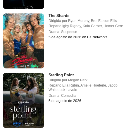
The Shards
Dirigida por
Ryan Murphy
,
Bret Easton Ellis
Reparto
Igby Rigney
,
Kaia Gerber
,
Homer Gere
Drama
,
Suspense
5 de agosto de 2026 en FX Networks
Sterling Point
Dirigida por
Megan Park
Reparto
Ella Rubin
,
Amélie Hoeferle
,
Jacob
Whiteduck-Lavoie
Drama
,
Comedia
5 de agosto de 2026