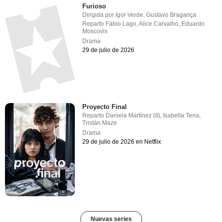
Furioso
Dirigida por
Igor Verde
,
Gustavo Bragança
Reparto
Fábio Lago
,
Alice Carvalho
,
Eduardo
Moscovis
Drama
29 de julio de 2026
Proyecto Final
Reparto
Daniela Martínez (II)
,
Isabella Tena
,
Tristán Maze
Drama
29 de julio de 2026 en Netflix
Nuevas series