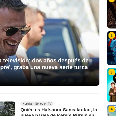
2
a televisión: dos años después de
pre', graba una nueva serie turca
3
Noticias - Series en TV
4
Quién es Hafsanur Sancaktutan, la
nueva pareja de Kerem Bürsin en