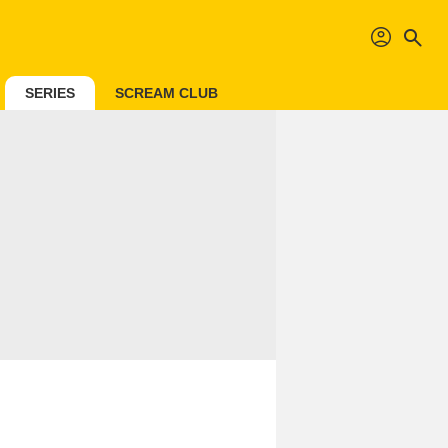
profil
search
SERIES
SCREAM CLUB