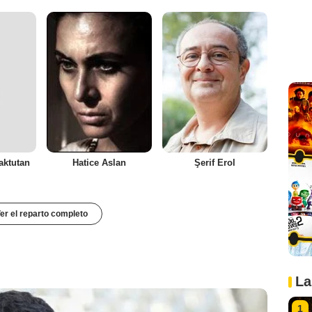
aktutan
Hatice Aslan
Şerif Erol
er el reparto completo
La
1