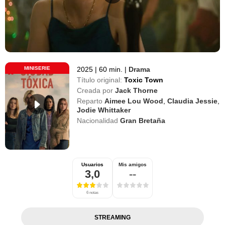
MINISERIE
2025
|
60 min.
|
Drama
Título original:
Toxic Town
Creada por
Jack Thorne
Reparto
Aimee Lou Wood
,
Claudia Jessie
,
Jodie Whittaker
Nacionalidad
Gran Bretaña
Usuarios
Mis amigos
3,0
--
6 notas
STREAMING