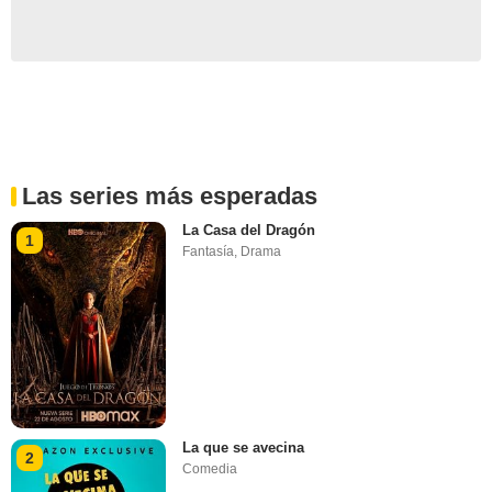
Las series más esperadas
La Casa del Dragón
1
Fantasía
,
Drama
La que se avecina
2
Comedia