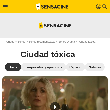
profil
menu
search
Portada
Series
Series recomendadas
Series Drama
Ciudad tóxica
Ciudad tóxica
Home
Temporadas y episodios
Reparto
Noticias