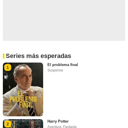
Series más esperadas
El problema final
1
Suspense
Harry Potter
2
Aventura
,
Fantasía