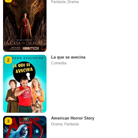
Fantasía
,
Drama
La que se avecina
2
Comedia
American Horror Story
3
Drama
,
Fantasía