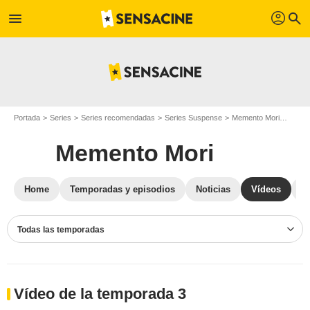
profil
menu
search
Portada
Series
Series recomendadas
Series Suspense
Memento Mori
Vídeo
Memento Mori
Home
Temporadas y episodios
Noticias
Vídeos
Cr
Todas las temporadas
Vídeo de la temporada 3