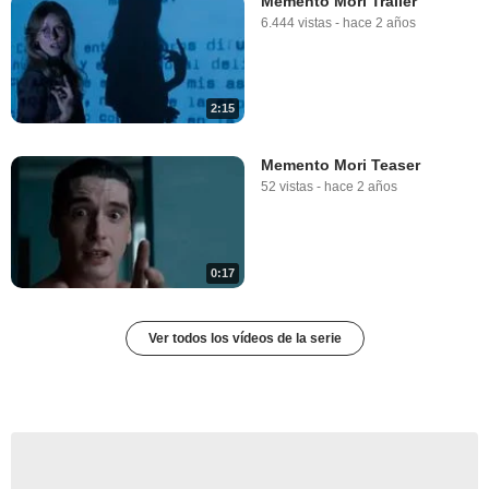
Memento Mori Tráiler
6.444 vistas
-
hace 2 años
2:15
Memento Mori Teaser
52 vistas
-
hace 2 años
0:17
Ver todos los vídeos de la serie