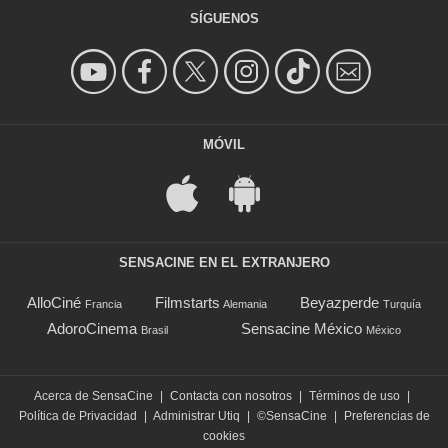
SÍGUENOS
MÓVIL
SENSACINE EN EL EXTRANJERO
AlloCiné
Filmstarts
Beyazperde
Francia
Alemania
Turquía
AdoroCinema
Sensacine México
Brasil
México
Acerca de SensaCine
|
Contacta con nosotros
|
Términos de uso
|
Política de Privacidad
|
Administrar Utiq
|
©SensaCine
|
Preferencias de
cookies