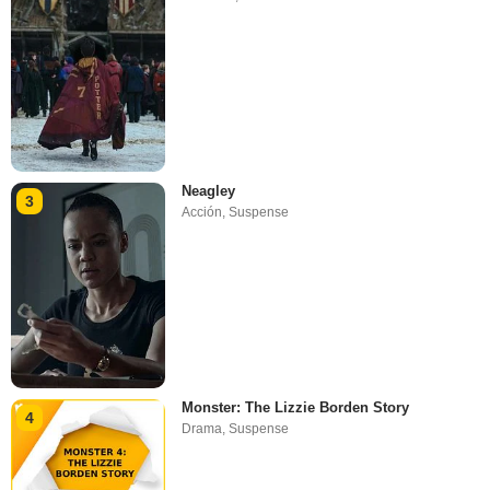
Neagley
3
Acción
,
Suspense
Monster: The Lizzie Borden Story
4
Drama
,
Suspense