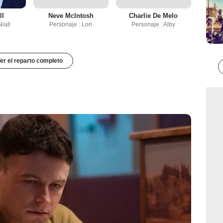
ll
Neve McIntosh
Charlie De Melo
iall
Personaje : Lori
Personaje : Alby
er el reparto completo