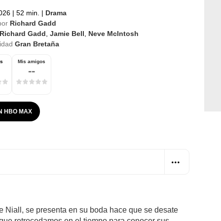
2026
|
52 min.
|
Drama
por
Richard Gadd
Richard Gadd
,
Jamie Bell
,
Neve McIntosh
idad
Gran Bretaña
os
Mis amigos
--
N HBO MAX
 Niall, se presenta en su boda hace que se desate
 que retrocedamos en el tiempo para conocer sus