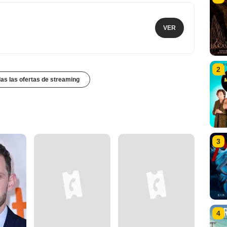
VER
2
das las ofertas de streaming
3
4