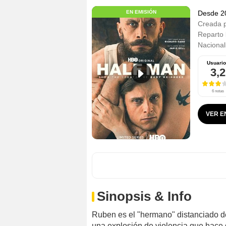
EN EMISIÓN
Desde 
Creada 
Reparto
Nacional
Usuari
3,2
6 notas
VER E
Sinopsis & Info
Ruben es el "hermano" distanciado de
una explosión de violencia que hace