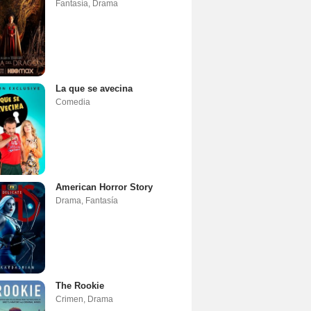
Fantasía
,
Drama
La que se avecina
Comedia
American Horror Story
Drama
,
Fantasía
The Rookie
Crimen
,
Drama