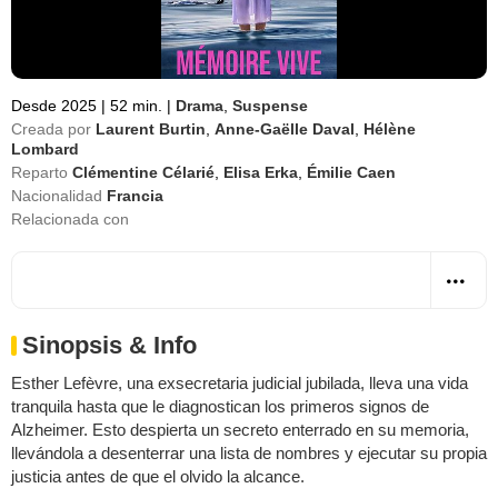
Desde 2025
|
52 min.
|
Drama
,
Suspense
Creada por
Laurent Burtin
,
Anne-Gaëlle Daval
,
Hélène
Lombard
Reparto
Clémentine Célarié
,
Elisa Erka
,
Émilie Caen
Nacionalidad
Francia
Relacionada con
Sinopsis & Info
Esther Lefèvre, una exsecretaria judicial jubilada, lleva una vida
tranquila hasta que le diagnostican los primeros signos de
Alzheimer. Esto despierta un secreto enterrado en su memoria,
llevándola a desenterrar una lista de nombres y ejecutar su propia
justicia antes de que el olvido la alcance.