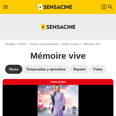
profil
menu
search
Portada
Series
Series recomendadas
Series Drama
Mémoire vive
Mémoire vive
Home
Temporadas y episodios
Reparto
Fotos
FINALIZADA