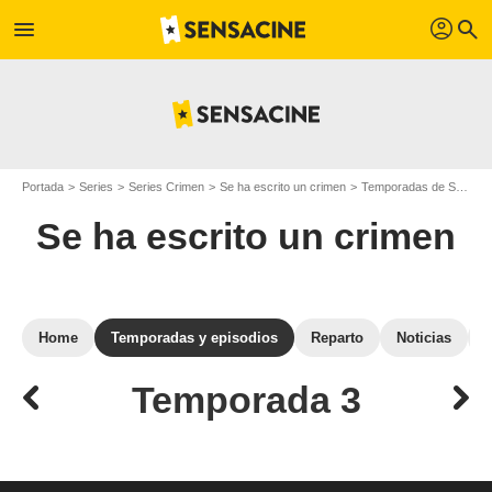
profil
menu
search
Portada
Series
Series Crimen
Se ha escrito un crimen
Temporadas de Se ha escrito un crimen
Se ha escrito un crimen
Home
Temporadas y episodios
Reparto
Noticias
Temporada 3