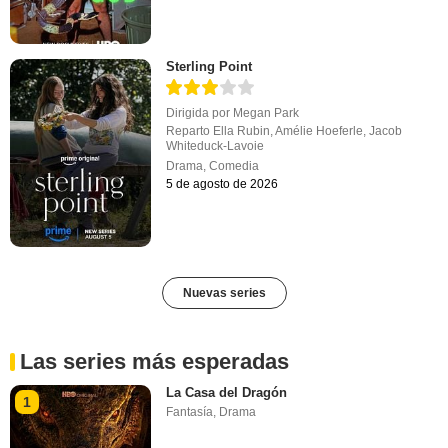
Sterling Point
Dirigida por
Megan Park
Reparto
Ella Rubin
,
Amélie Hoeferle
,
Jacob
Whiteduck-Lavoie
Drama
,
Comedia
5 de agosto de 2026
Nuevas series
Las series más esperadas
La Casa del Dragón
1
Fantasía
,
Drama