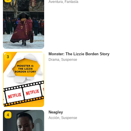
Aventura
,
Fantasía
Monster: The Lizzie Borden Story
3
Drama
,
Suspense
Neagley
4
Acción
,
Suspense