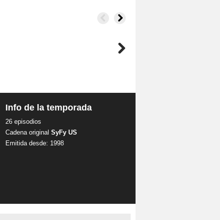
Info de la temporada
26 episodios
Cadena original
SyFy US
Emitida desde: 1998