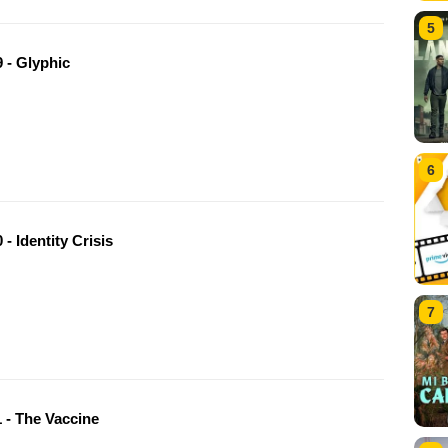
5
 - Glyphic
6
- Identity Crisis
7
 - The Vaccine