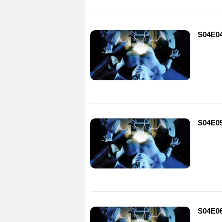
S04E04 
S04E05
S04E06 