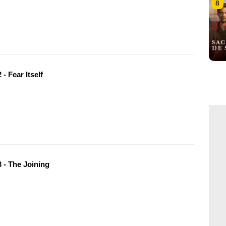
8
- Fear Itself
 - The Joining