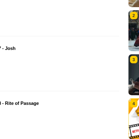
2
 - Josh
3
 - Rite of Passage
4