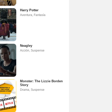
Harry Potter
Aventura
,
Fantasía
Neagley
Acción
,
Suspense
Monster: The Lizzie Borden
Story
Drama
,
Suspense