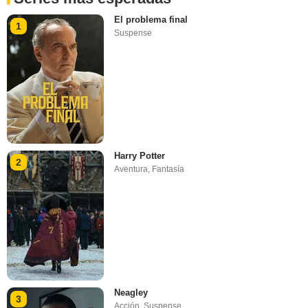
El problema final
1
Suspense
Harry Potter
2
Aventura
,
Fantasía
Neagley
3
Acción
,
Suspense