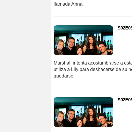
llamada Anna.
S02E05
Marshall intenta acostumbrarse a est
utiliza a Lily para deshacerse de su h
quedarse.
S02E06 