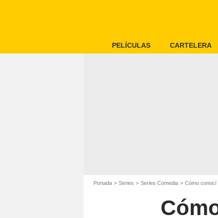
PELÍCULAS
CARTELERA
Portada
Series
Series Comedia
Cómo conocí 
Cómo 