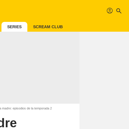
profil
search
SERIES
SCREAM CLUB
 madre: episodios de la temporada 2
dre