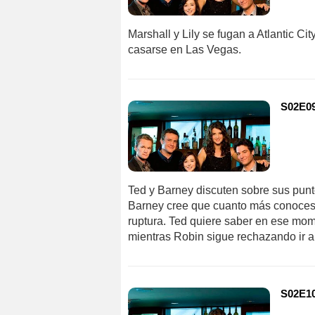
Marshall y Lily se fugan a Atlantic Ci
casarse en Las Vegas.
S02E09
Ted y Barney discuten sobre sus punt
Barney cree que cuanto más conoces a
ruptura. Ted quiere saber en ese mome
mientras Robin sigue rechazando ir al
S02E10