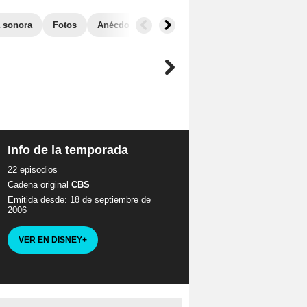
 sonora
Fotos
Anécdotas
Audiencias
Info de la temporada
22 episodios
Cadena original
CBS
Emitida desde: 18 de septiembre de
2006
VER EN DISNEY
+