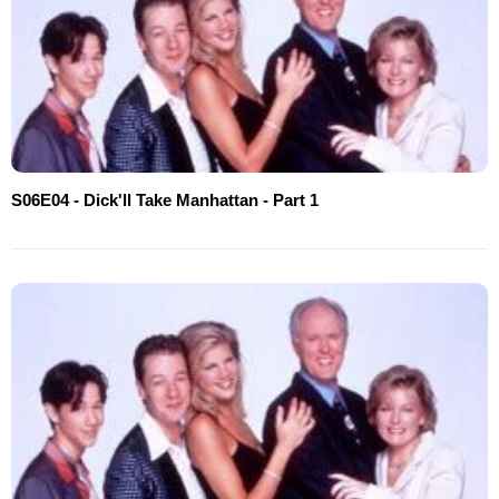
S06E04 - Dick'll Take Manhattan - Part 1