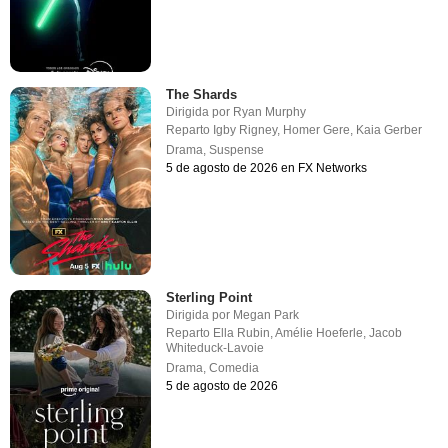
The Shards
Dirigida por
Ryan Murphy
Reparto
Igby Rigney
,
Homer Gere
,
Kaia Gerber
Drama
,
Suspense
5 de agosto de 2026 en FX Networks
Sterling Point
Dirigida por
Megan Park
Reparto
Ella Rubin
,
Amélie Hoeferle
,
Jacob
Whiteduck-Lavoie
Drama
,
Comedia
5 de agosto de 2026