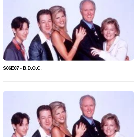
S06E07 - B.D.O.C.