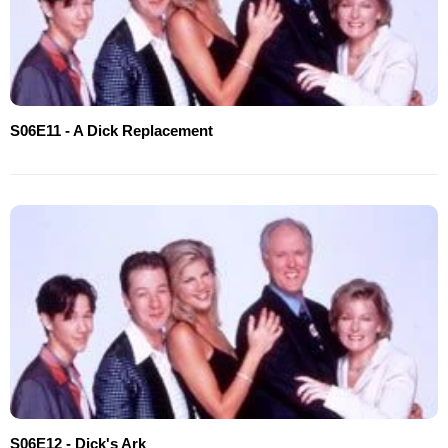
S06E11 - A Dick Replacement
S06E12 - Dick's Ark