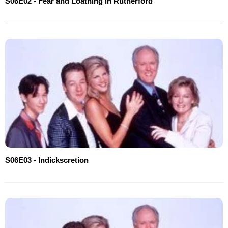
S06E02 - Fear and Loathing in Rutherford
S06E03 - Indickscretion