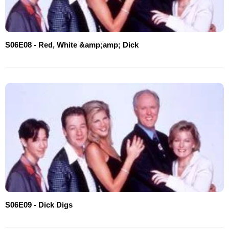
S06E08 - Red, White &amp;amp; Dick
S06E09 - Dick Digs