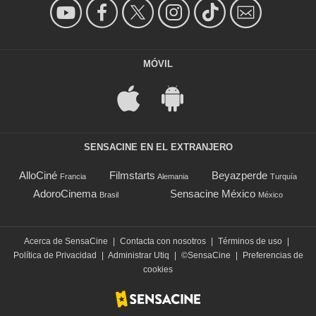
MÓVIL
SENSACINE EN EL EXTRANJERO
AlloCiné
Filmstarts
Beyazperde
Francia
Alemania
Turquía
AdoroCinema
Sensacine México
Brasil
México
Acerca de SensaCine
|
Contacta con nosotros
|
Términos de uso
|
Política de Privacidad
|
Administrar Utiq
|
©SensaCine
|
Preferencias de
cookies