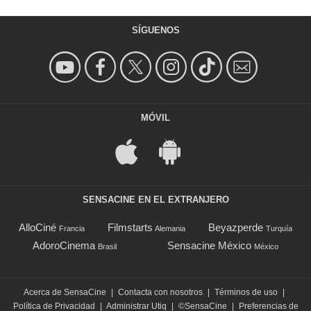
SÍGUENOS
MÓVIL
SENSACINE EN EL EXTRANJERO
AlloCiné
Filmstarts
Beyazperde
Francia
Alemania
Turquía
AdoroCinema
Sensacine México
Brasil
México
Acerca de SensaCine
|
Contacta con nosotros
|
Términos de uso
|
Política de Privacidad
|
Administrar Utiq
|
©SensaCine
|
Preferencias de