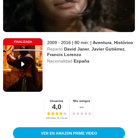
FINALIZADA
2009 - 2016
|
80 min.
|
Aventura
,
Histórico
Reparto
David Janer
,
Javier Gutiérrez
,
Francis Lorenzo
Nacionalidad
España
Usuarios
Mis amigos
4,0
--
319 notas, 11 críticas
VER EN AMAZON PRIME VIDEO