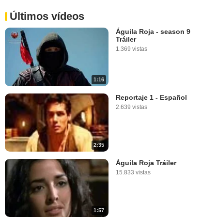
Últimos vídeos
Águila Roja - season 9
Tráiler
1.369 vistas
1:16
Reportaje 1 - Español
2.639 vistas
2:35
Águila Roja Tráiler
15.833 vistas
1:57