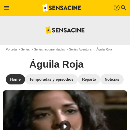
profil
menu
search
Portada
Series
Series recomendadas
Series Aventura
Águila Roja
Águila Roja
Home
Temporadas y episodios
Reparto
Noticias