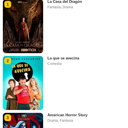
La Casa del Dragón
1
Fantasía
,
Drama
La que se avecina
2
Comedia
American Horror Story
3
Drama
,
Fantasía