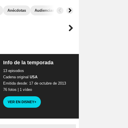
Anécdotas
Audiencias
Info de la temporada
13 episodios
Cadena original
USA
Emitida desde: 17 de octubre de 2013
76 fotos
|
1 vídeo
VER EN DISNEY
+