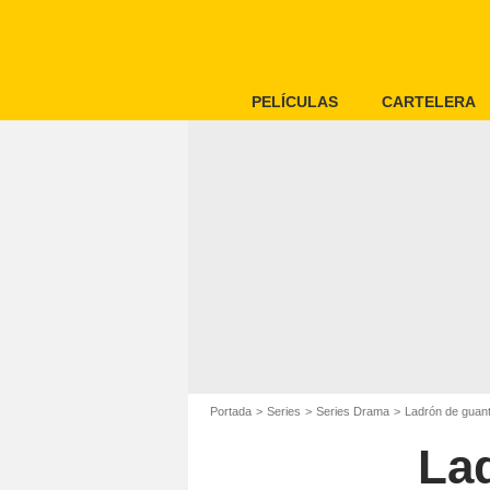
PELÍCULAS
CARTELERA
Portada
Series
Series Drama
Ladrón de guan
La