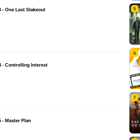
5
 - One Last Stakeout
6
- Controlling Interest
7
 - Master Plan