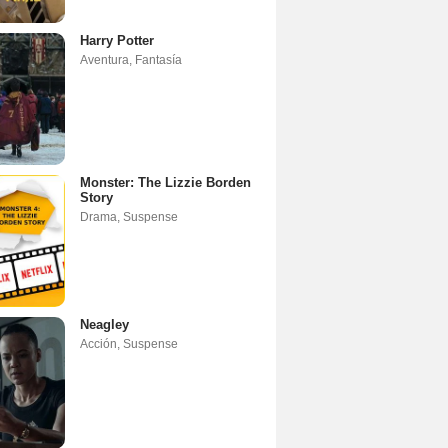
Harry Potter
Aventura
,
Fantasía
Monster: The Lizzie Borden
Story
Drama
,
Suspense
Neagley
Acción
,
Suspense