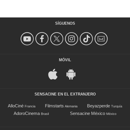
SÍGUENOS
MÓVIL
SENSACINE EN EL EXTRANJERO
AlloCiné
Filmstarts
Beyazperde
Francia
Alemania
Turquía
AdoroCinema
Sensacine México
Brasil
México