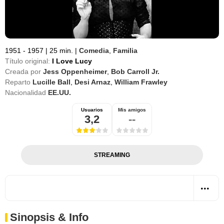
1951 - 1957
|
25 min.
|
Comedia
,
Familia
Título original:
I Love Lucy
Creada por
Jess Oppenheimer
,
Bob Carroll Jr.
Reparto
Lucille Ball
,
Desi Arnaz
,
William Frawley
Nacionalidad
EE.UU.
Usuarios
Mis amigos
3,2
--
STREAMING
Sinopsis & Info