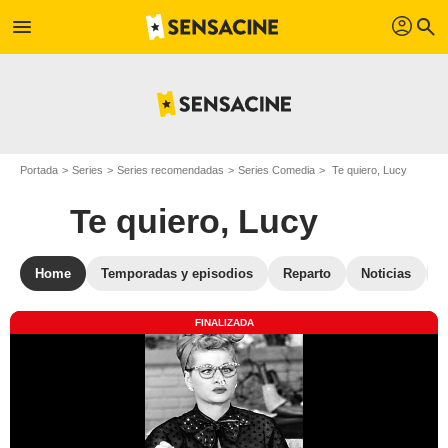
profil
menu
search
Portada
Series
Series recomendadas
Series Comedia
Te quiero, Lucy
Te quiero, Lucy
Home
Temporadas y episodios
Reparto
Noticias
FINALIZADA