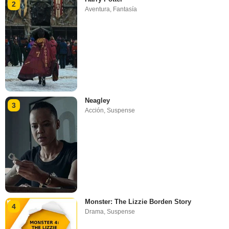
2
Aventura
,
Fantasía
Neagley
3
Acción
,
Suspense
Monster: The Lizzie Borden Story
4
Drama
,
Suspense