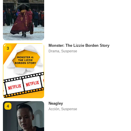
Monster: The Lizzie Borden Story
3
Drama
,
Suspense
Neagley
4
Acción
,
Suspense