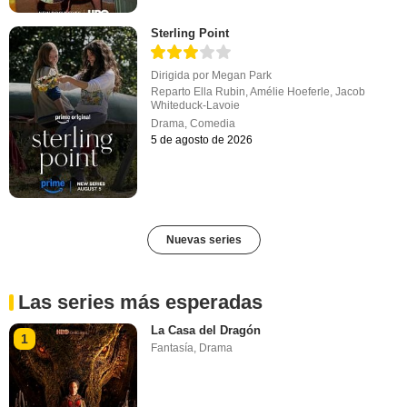
Sterling Point
Dirigida por
Megan Park
Reparto
Ella Rubin
,
Amélie Hoeferle
,
Jacob
Whiteduck-Lavoie
Drama
,
Comedia
5 de agosto de 2026
Nuevas series
Las series más esperadas
La Casa del Dragón
1
Fantasía
,
Drama