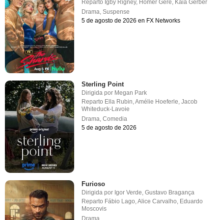
Reparto
Igby Rigney
,
Homer Gere
,
Kaia Gerber
Drama
,
Suspense
5 de agosto de 2026 en FX Networks
Sterling Point
Dirigida por
Megan Park
Reparto
Ella Rubin
,
Amélie Hoeferle
,
Jacob
Whiteduck-Lavoie
Drama
,
Comedia
5 de agosto de 2026
Furioso
Dirigida por
Igor Verde
,
Gustavo Bragança
Reparto
Fábio Lago
,
Alice Carvalho
,
Eduardo
Moscovis
Drama