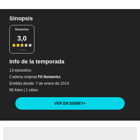
Sinopsis
Usuarios
3,0
4 notas
Info de la temporada
13 episodios
Cadena original
FX Networks
Emitida desde: 7 de enero de 2014
86 fotos
|
1 vídeo
VER EN DISNEY
+