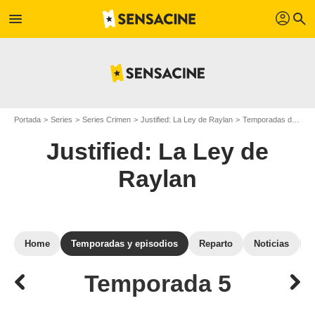
profil
menu
search
Portada
Series
Series Crimen
Justified: La Ley de Raylan
Temporadas de Justified: La Ley de Raylan
Justified: La Ley de
Raylan
Home
Temporadas y episodios
Reparto
Noticias
Temporada 5