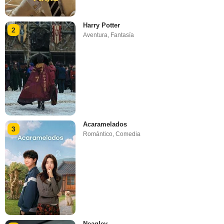
Harry Potter
2
Aventura
,
Fantasía
Acaramelados
3
Romántico
,
Comedia
Neagley