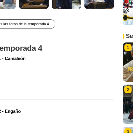
s las fotos de la temporada 4
Se
 temporada 4
1
 - Camaleón
2
 - Engaño
3