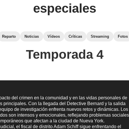
especiales
Reparto
Noticias
Vídeos
Críticas
Streaming
Fotos
Temporada 4
mpacto del crimen en la comunidad y en las vidas personales de
s principales. Con la llegada del Detective Bernard y la salida
equipo de investigación enfrenta nuevos retos y dinámicas. Los
dos son intensos y emocionales, reflejando problemas sociale
temporáneos que afectan a la ciudad de Nueva York.
udicial, el fiscal de distrito Adam Schiff sigue enfrentando el