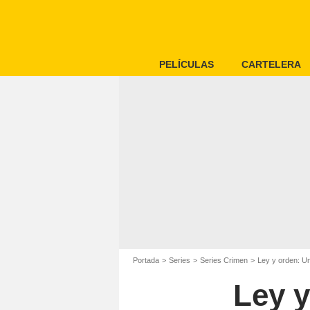
PELÍCULAS
CARTELERA
Portada
Series
Series Crimen
Ley y orden: Un
Ley y