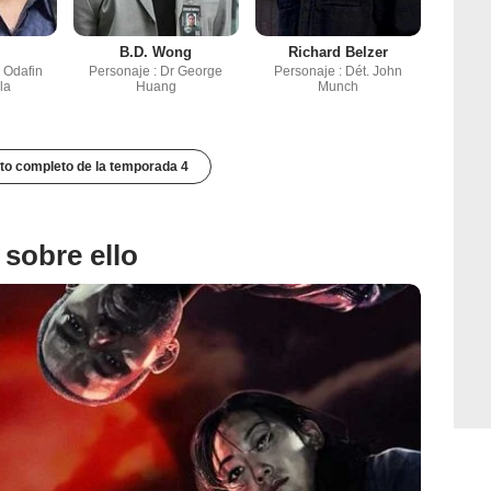
B.D. Wong
Richard Belzer
. Odafin
Personaje : Dr George
Personaje : Dét. John
la
Huang
Munch
to completo de la temporada 4
 sobre ello