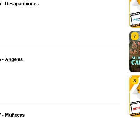
 - Desapariciones
7
 - Ángeles
8
 - Muñecas