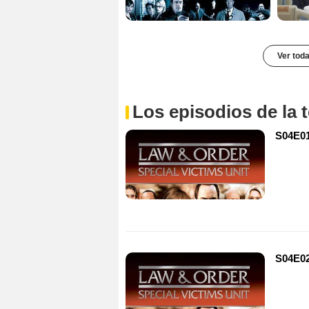
Ver toda
Los episodios de la
S04E01
S04E02