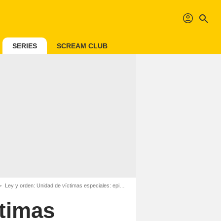
profil
search
SERIES
SCREAM CLUB
Ley y orden: Unidad de víctimas especiales: episodios de la temporada 4
ctimas