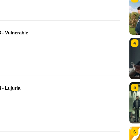
 - Vulnerable
4
5
 - Lujuria
6