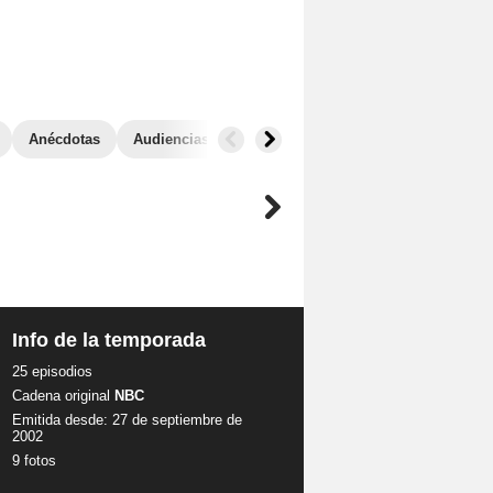
Anécdotas
Audiencias
Info de la temporada
25 episodios
Cadena original
NBC
Emitida desde: 27 de septiembre de
2002
s
9 fotos