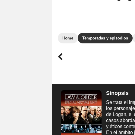
Home
Temporadas y episodios
Sinopsis
Se trata el i
los personaje
de Logan, el 
casos aborda
y éticos con
En el ámbito j