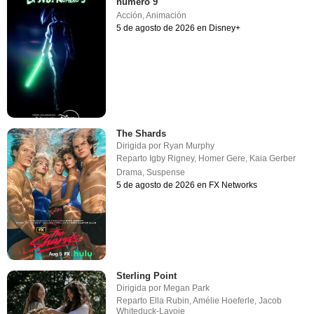
número 9
Acción
,
Animación
5 de agosto de 2026 en Disney+
The Shards
Dirigida por
Ryan Murphy
Reparto
Igby Rigney
,
Homer Gere
,
Kaia Gerber
Drama
,
Suspense
5 de agosto de 2026 en FX Networks
Sterling Point
Dirigida por
Megan Park
Reparto
Ella Rubin
,
Amélie Hoeferle
,
Jacob
Whiteduck-Lavoie