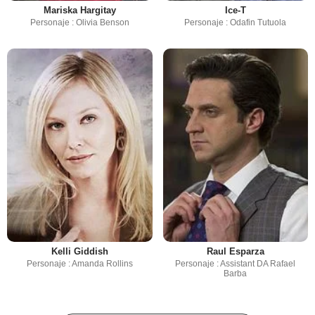
Mariska Hargitay
Ice-T
Personaje : Olivia Benson
Personaje : Odafin Tutuola
Kelli Giddish
Raul Esparza
Personaje : Amanda Rollins
Personaje : Assistant DA Rafael
Barba