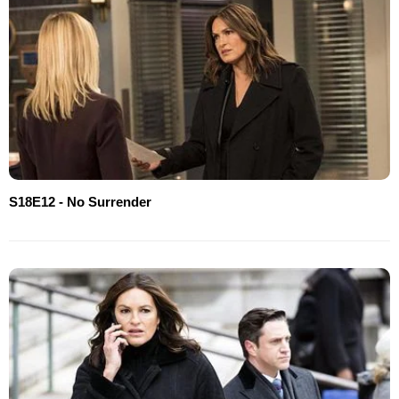
S18E12 - No Surrender