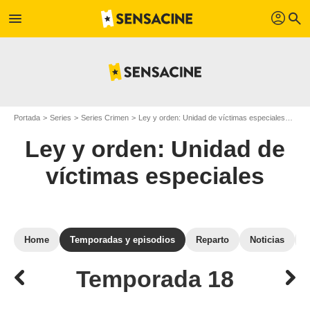
profil
menu
search
Portada
Series
Series Crimen
Ley y orden: Unidad de víctimas especiales
Temp
Ley y orden: Unidad de
víctimas especiales
Home
Temporadas y episodios
Reparto
Noticias
Temporada 18