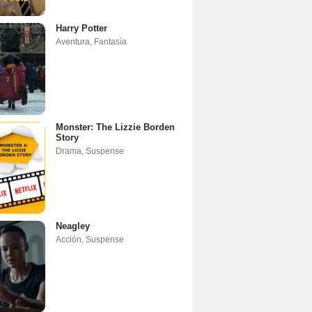
Harry Potter
Aventura
,
Fantasía
Monster: The Lizzie Borden
Story
Drama
,
Suspense
Neagley
Acción
,
Suspense