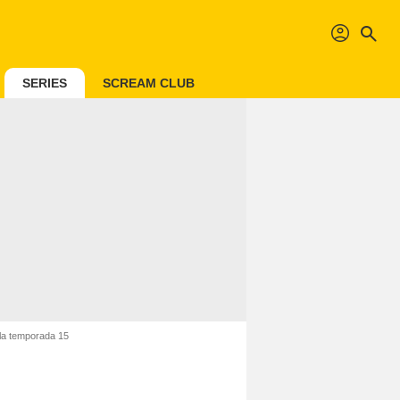
profil
search
SERIES
SCREAM CLUB
 la temporada 15