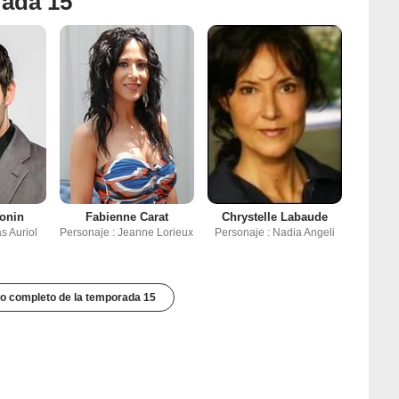
rada 15
onin
Fabienne Carat
Chrystelle Labaude
s Auriol
Personaje : Jeanne Lorieux
Personaje : Nadia Angeli
to completo de la temporada 15