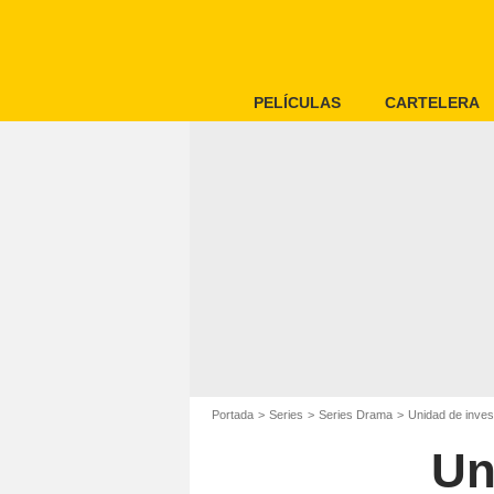
PELÍCULAS
CARTELERA
Portada
Series
Series Drama
Unidad de inves
Un