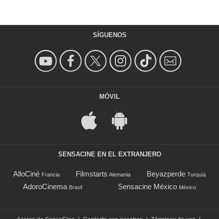
SÍGUENOS
MÓVIL
SENSACINE EN EL EXTRANJERO
AlloCiné
Filmstarts
Beyazperde
Francia
Alemania
Turquía
AdoroCinema
Sensacine México
Brasil
México