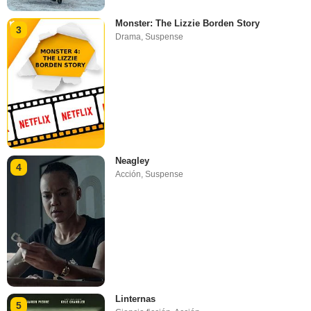
Monster: The Lizzie Borden Story
3
Drama
,
Suspense
Neagley
4
Acción
,
Suspense
Linternas
5