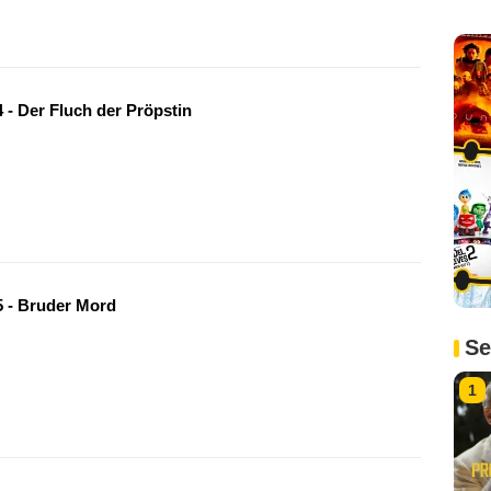
 - Der Fluch der Pröpstin
 - Bruder Mord
Se
1