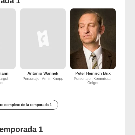
rada 1
mann
Antonio Wannek
Peter Heinrich Brix
argot
Personaje : Armin Knopp
Personaje : Kommissar
er
Geiger
to completo de la temporada 1
 temporada 1