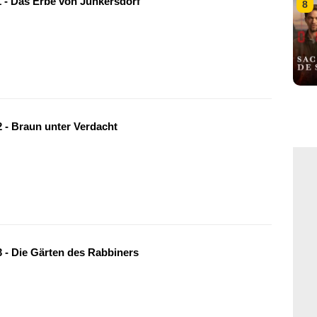
 - Das Erbe von Junkersdorf
8
 - Braun unter Verdacht
 - Die Gärten des Rabbiners