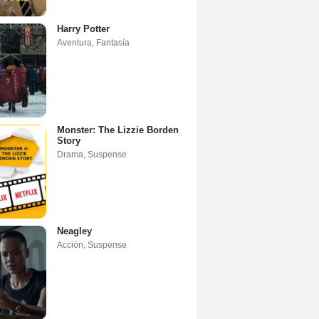
Harry Potter
Aventura
,
Fantasía
Monster: The Lizzie Borden
Story
Drama
,
Suspense
Neagley
Acción
,
Suspense