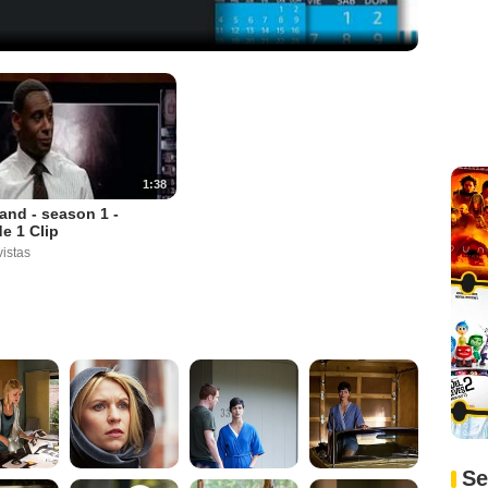
1:38
nd - season 1 -
e 1 Clip
istas
Se