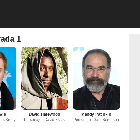
rada 1
wis
David Harewood
Mandy Patinkin
las Brody
Personaje : David Estes
Personaje : Saul Berenson