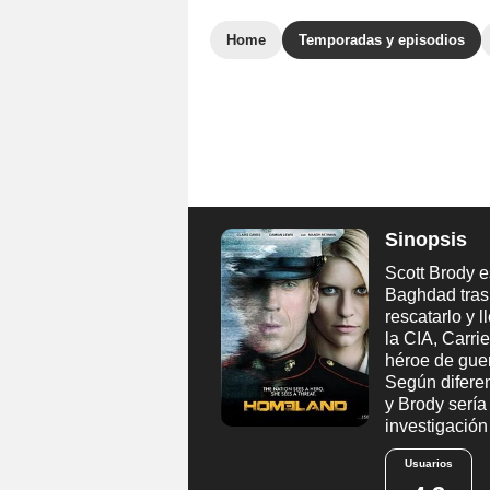
Home
Temporadas y episodios
Sinopsis
Scott Brody 
Baghdad tras 
rescatarlo y 
la CIA, Carri
héroe de guer
Según diferen
y Brody sería
investigación
Usuarios