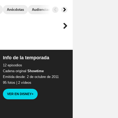
Anécdotas
Audiencias
Info de la temporada
12 episodios
Cadena original
Showtime
Emitida desde: 2 de octubre de 2011
95 fotos
|
2 vídeos
,
VER EN DISNEY
+