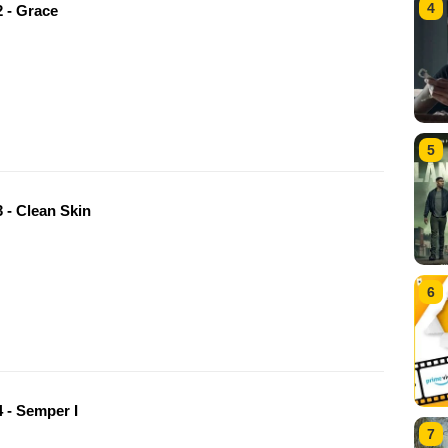
4
 - Grace
5
 - Clean Skin
6
 - Semper I
7