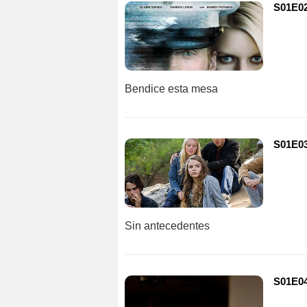
S01E02
Bendice esta mesa
S01E03
Sin antecedentes
S01E04