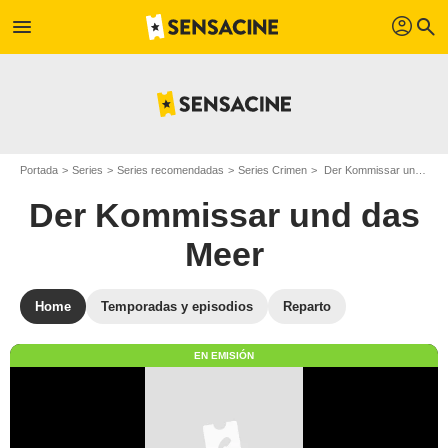
profil
menu
search
Portada
Series
Series recomendadas
Series Crimen
Der Kommissar und das Meer
Der Kommissar und das
Meer
Home
Temporadas y episodios
Reparto
EN EMISIÓN