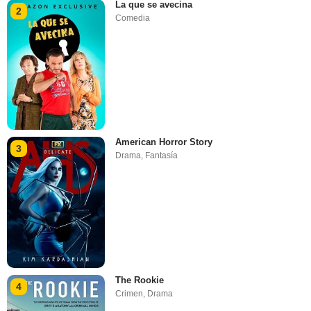
La que se avecina
2
Comedia
American Horror Story
3
Drama
,
Fantasía
The Rookie
4
Crimen
,
Drama