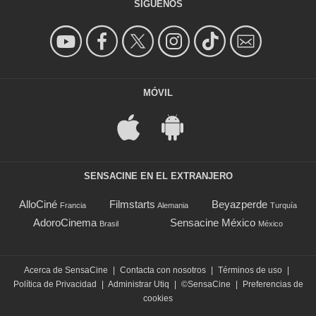
SÍGUENOS
MÓVIL
SENSACINE EN EL EXTRANJERO
AlloCiné
Filmstarts
Beyazperde
Francia
Alemania
Turquía
AdoroCinema
Sensacine México
Brasil
México
Acerca de SensaCine
|
Contacta con nosotros
|
Términos de uso
|
Política de Privacidad
|
Administrar Utiq
|
©SensaCine
|
Preferencias de
cookies