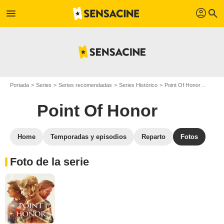
profil
menu
search
Portada
Series
Series recomendadas
Series Histórico
Point Of Honor
Fotos 
Point Of Honor
Home
Temporadas y episodios
Reparto
Fotos
Foto de la serie