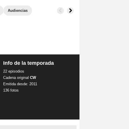
Audiencias
Info de la temporada
22 episodios
Cadena original
CW
Emitida desde: 2011
136 fotos