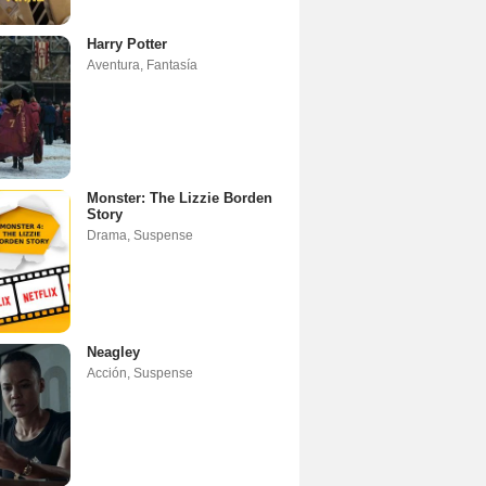
Harry Potter
Aventura
,
Fantasía
Monster: The Lizzie Borden
Story
Drama
,
Suspense
Neagley
Acción
,
Suspense