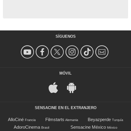
SÍGUENOS
MÓVIL
SENSACINE EN EL EXTRANJERO
AlloCiné
Filmstarts
Beyazperde
Francia
Alemania
Turquía
AdoroCinema
Sensacine México
Brasil
México