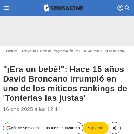
profil
menu
search
Portada
Televisión
Noticias Programación TV
La Revuelta
"¡Era un bebé!": Hace 15 años David Broncano irrumpió en uno de los míticos rankings de 'Tonterías las justas'
"¡Era un bebé!": Hace 15 años
David Broncano irrumpió en
uno de los míticos rankings de
'Tonterías las justas'
Mediaset
16 ene 2025 a las 12:14
Añade Sensacine a tus fuentes favoritas
Síguenos
Compartir