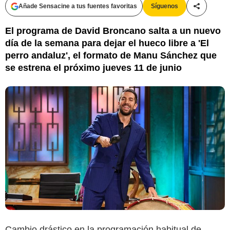
Añade Sensacine a tus fuentes favoritas
Síguenos
Compartir
El programa de David Broncano salta a un nuevo
día de la semana para dejar el hueco libre a 'El
perro andaluz', el formato de Manu Sánchez que
se estrena el próximo jueves 11 de junio
Cambio drástico en la programación habitual de