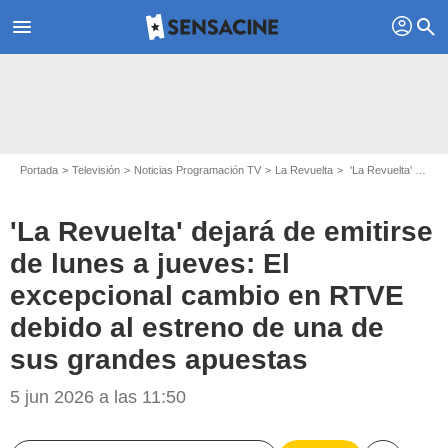
profil
menu
search
Portada
Televisión
Noticias Programación TV
La Revuelta
'La Revuelta' dejará de emitirse de lunes a jueves: El excepcional cambio en RTVE debido al estreno de una de sus grandes apuestas
'La Revuelta' dejará de emitirse
de lunes a jueves: El
excepcional cambio en RTVE
debido al estreno de una de
sus grandes apuestas
RTVE
5 jun 2026 a las 11:50