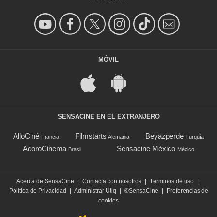
MÓVIL
SENSACINE EN EL EXTRANJERO
AlloCiné
Filmstarts
Beyazperde
Francia
Alemania
Turquía
AdoroCinema
Sensacine México
Brasil
México
Acerca de SensaCine
|
Contacta con nosotros
|
Términos de uso
|
Política de Privacidad
|
Administrar Utiq
|
©SensaCine
|
Preferencias de
cookies