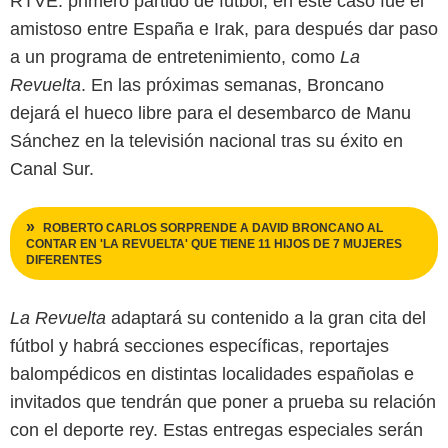
RTVE: primero partido de fútbol, en este caso fue el
amistoso entre España e Irak, para después dar paso
a un programa de entretenimiento, como
La
Revuelta
. En las próximas semanas, Broncano
dejará el hueco libre para el desembarco de Manu
Sánchez en la televisión nacional tras su éxito en
Canal Sur.
ROBERTO CARLOS SORPRENDE A DAVID BRONCANO AL
CONTAR EN 'LA REVUELTA' QUE TIENE 11 HIJOS DE 7 MUJERES
DIFERENTES
La Revuelta
adaptará su contenido a la gran cita del
fútbol y habrá secciones específicas, reportajes
balompédicos en distintas localidades españolas e
invitados que tendrán que poner a prueba su relación
con el deporte rey. Estas entregas especiales serán