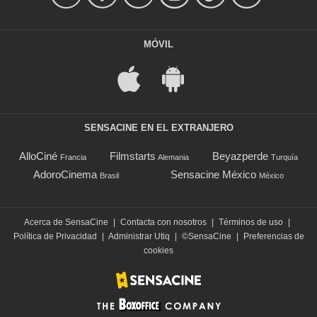
MÓVIL
SENSACINE EN EL EXTRANJERO
AlloCiné
Filmstarts
Beyazperde
Francia
Alemania
Turquía
AdoroCinema
Sensacine México
Brasil
México
Acerca de SensaCine
|
Contacta con nosotros
|
Términos de uso
|
Política de Privacidad
|
Administrar Utiq
|
©SensaCine
|
Preferencias de
cookies