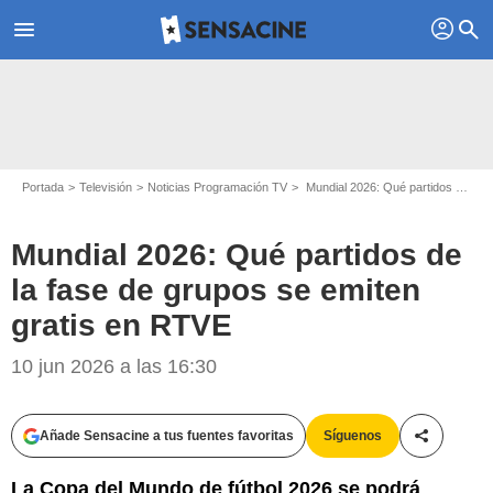
profil
menu
search
Portada
Televisión
Noticias Programación TV
Mundial 2026: Qué partidos de la fase de grupos se emiten gratis en RTVE
Mundial 2026: Qué partidos de
la fase de grupos se emiten
gratis en RTVE
RTVE
10 jun 2026 a las 16:30
Añade Sensacine a tus fuentes favoritas
Síguenos
Compartir
La Copa del Mundo de fútbol 2026 se podrá