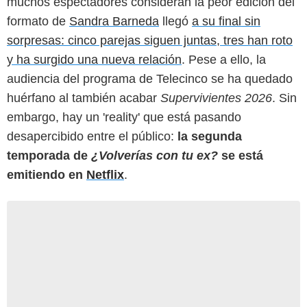
muchos espectadores consideran la peor edición del
formato de
Sandra Barneda
llegó
a su final sin
sorpresas: cinco parejas siguen juntas, tres han roto
y ha surgido una nueva relación
. Pese a ello, la
audiencia del programa de Telecinco se ha quedado
huérfano al también acabar
Supervivientes 2026
. Sin
embargo, hay un 'reality' que está pasando
desapercibido entre el público:
la segunda
temporada de
¿Volverías con tu ex?
se está
emitiendo en
Netflix
.