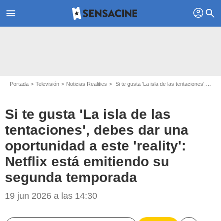
profil
menu
search
Portada
Televisión
Noticias Realities
Si te gusta 'La isla de las tentaciones', debes dar una oportunidad a este 'reality': Netflix está emitiendo su segunda temporada
Si te gusta 'La isla de las
tentaciones', debes dar una
oportunidad a este 'reality':
Netflix está emitiendo su
segunda temporada
Netflix
19 jun 2026 a las 14:30