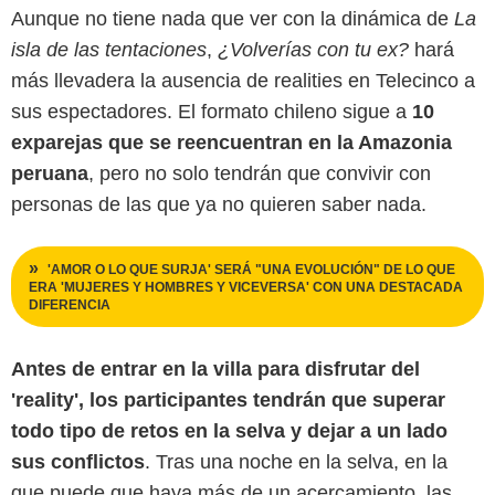
Aunque no tiene nada que ver con la dinámica de
La
isla de las tentaciones
,
¿Volverías con tu ex?
hará
más llevadera la ausencia de realities en Telecinco a
sus espectadores. El formato chileno sigue a
10
exparejas que se reencuentran en la Amazonia
peruana
, pero no solo tendrán que convivir con
personas de las que ya no quieren saber nada.
'AMOR O LO QUE SURJA' SERÁ "UNA EVOLUCIÓN" DE LO QUE
ERA 'MUJERES Y HOMBRES Y VICEVERSA' CON UNA DESTACADA
DIFERENCIA
Antes de entrar en la villa para disfrutar del
'reality', los participantes tendrán que superar
todo tipo de retos en la selva y dejar a un lado
sus conflictos
. Tras una noche en la selva, en la
que puede que haya más de un acercamiento, las