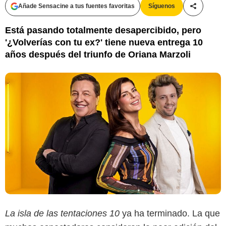
Añade Sensacine a tus fuentes favoritas
Síguenos
Compartir
Está pasando totalmente desapercibido, pero
'¿Volverías con tu ex?' tiene nueva entrega 10
años después del triunfo de Oriana Marzoli
La isla de las tentaciones 10
ya ha terminado. La que