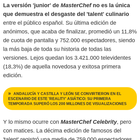
La versión 'junior' de
MasterChef
no es la única
que demuestra el desgaste del 'talent' culinario
entre el público español. Su última edición de
anónimos, que acaba de finalizar, promedió un 11,8%
de cuota de pantalla y 752.000 espectadores, siendo
la más baja de toda su historia de todas las
versiones. Lejos quedan los 3.421.000 televidentes
(18,3%) de aquella novedosa y exitosa primera
edición.
ANDALUCÍA Y CASTILLA Y LEÓN SE CONVIRTIERON EN EL
ESCENARIO DE ESTE 'REALITY' ASIÁTICO: SU PRIMERA
TEMPORADA SUPERÓ LOS 200 MILLONES DE VISUALIZACIONES
Y lo mismo ocurre con
MasterChef Celebrity
, pero
con matices. La décima edición de famosos del
'talent' registró una media de 759.000 espectadores,