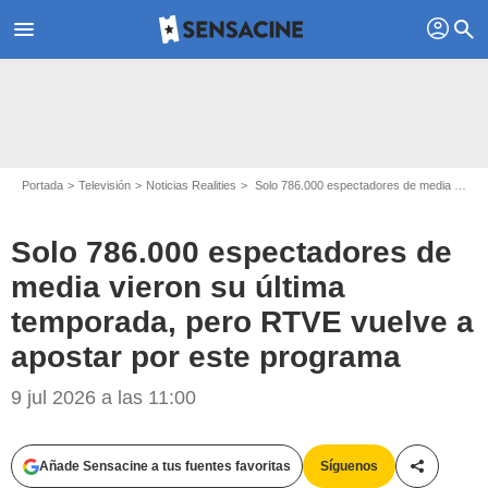
profil
menu
search
Portada
Televisión
Noticias Realities
Solo 786.000 espectadores de media vieron su última temporada, pero RTVE vuelve a apostar por este programa
Solo 786.000 espectadores de
media vieron su última
temporada, pero RTVE vuelve a
apostar por este programa
RTVE
9 jul 2026 a las 11:00
Añade Sensacine a tus fuentes favoritas
Síguenos
Compartir