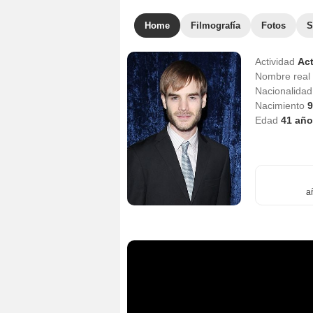
Home
Filmografía
Fotos
S
Actividad
Act
Nombre real
Nacionalida
Nacimiento
9
Edad
41
año
a