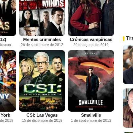
Tr
12)
Mentes criminales
Crónicas vampíricas
Fecha de estreno desconocida
26 de septiembre de 2012
29 de agosto de 2010
 York
CSI: Las Vegas
Smallville
 de 2018
15 de diciembre de 2018
1 de septiembre de 2012