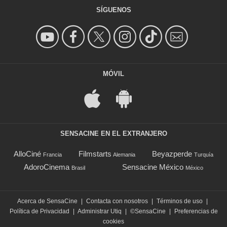
SÍGUENOS
MÓVIL
SENSACINE EN EL EXTRANJERO
AlloCiné
Filmstarts
Beyazperde
Francia
Alemania
Turquía
AdoroCinema
Sensacine México
Brasil
México
Acerca de SensaCine
|
Contacta con nosotros
|
Términos de uso
|
Política de Privacidad
|
Administrar Utiq
|
©SensaCine
|
Preferencias de
cookies