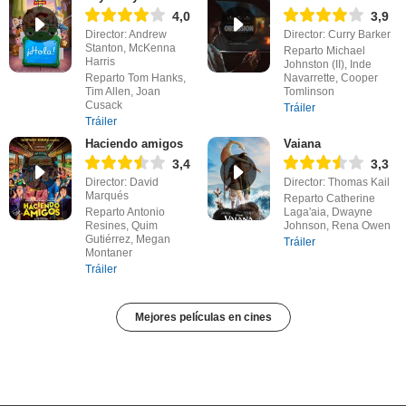
4,0
3,9
Director: Andrew
Director: Curry Barker
Stanton, McKenna
Reparto Michael
Harris
Johnston (II), Inde
Reparto Tom Hanks,
Navarrette, Cooper
Tim Allen, Joan
Tomlinson
Cusack
Tráiler
Tráiler
Haciendo amigos
Vaiana
3,4
3,3
Director: David
Director: Thomas Kail
Marqués
Reparto Catherine
Reparto Antonio
Laga'aia, Dwayne
Resines, Quim
Johnson, Rena Owen
Gutiérrez, Megan
Tráiler
Montaner
Tráiler
Mejores películas en cines