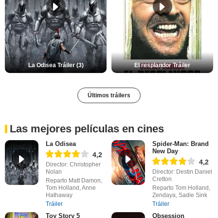
La Odisea Tráiler (3)
El resplandor Tráiler
Últimos tráilers
Las mejores películas en cines
La Odisea
Spider-Man: Brand
New Day
4,2
4,2
Director: Christopher
Nolan
Director: Destin Daniel
Cretton
Reparto Matt Damon,
Tom Holland, Anne
Reparto Tom Holland,
Hathaway
Zendaya, Sadie Sink
Tráiler
Tráiler
Toy Story 5
Obsession