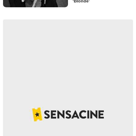
‘Blonde’