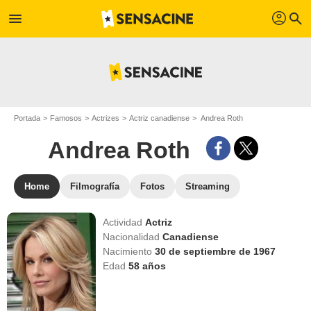
profil
menu
search
Portada
Famosos
Actrizes
Actriz canadiense
Andrea Roth
Andrea Roth
Home
Filmografía
Fotos
Streaming
Actividad
Actriz
Nacionalidad
Canadiense
Nacimiento
30 de septiembre de 1967
Edad
58
años