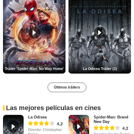
Tráiler 'Spider-Man: No Way Home'
La Odisea Tráiler (3)
Últimos tráilers
Las mejores películas en cines
La Odisea
Spider-Man: Brand
New Day
4,2
4,2
Director: Christopher