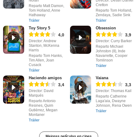
Nolan
Director: Destin Daniel
Cretton
Reparto Matt Damon,
Tom Holland, Anne
Reparto Tom Holland,
Hathaway
Zendaya, Sadie Sink
Tráiler
Tráiler
Toy Story 5
Obsession
4,0
3,9
Director: Andrew
Director: Curry Barker
Stanton, McKenna
Reparto Michael
Harris
Johnston (II), Inde
Reparto Tom Hanks,
Navarrette, Cooper
Tim Allen, Joan
Tomlinson
Cusack
Tráiler
Tráiler
Haciendo amigos
Vaiana
3,4
3,3
Director: David
Director: Thomas Kail
Marqués
Reparto Catherine
Reparto Antonio
Laga'aia, Dwayne
Resines, Quim
Johnson, Rena Owen
Gutiérrez, Megan
Tráiler
Montaner
Tráiler
Mejores películas en cines