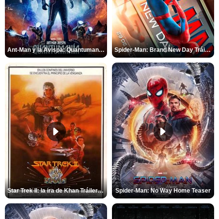
Ant-Man y la Avispa: Quantumanía Tráiler (2)
Spider-Man: Brand New Day Tráiler (3)
Star Trek II: la ira de Khan Tráiler VO
Spider-Man: No Way Home Teaser