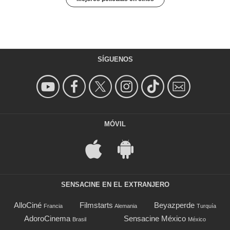
SÍGUENOS
MÓVIL
SENSACINE EN EL EXTRANJERO
AlloCiné
Filmstarts
Beyazperde
Francia
Alemania
Turquía
AdoroCinema
Sensacine México
Brasil
México