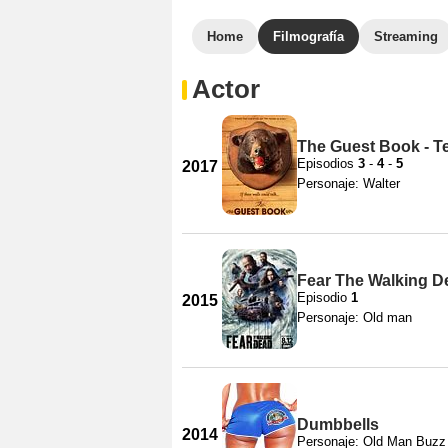
Home
Filmografía
Streaming
Actor
The Guest Book - 
Episodios
3
-
4
-
5
2017
Personaje: Walter
Fear The Walking D
Episodio
1
2015
Personaje: Old man
Dumbbells
2014
Personaje: Old Man Buzz