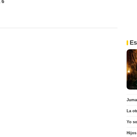
 6
Es
Juman
La ot
Yo s
Hijos