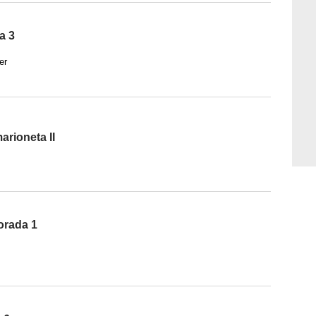
a 3
er
arioneta II
orada 1