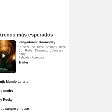
trenos más esperados
Vengadores: Doomsday
Director Joe Russo, Anthony Russo
Con Robert Downey Jr., Vanessa
Kirby
Película - Aventura
Tráiler
ji: Mundo abierto
ra madre
oy Rocky
 de sangre y hueso