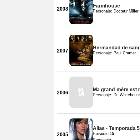
Farmhouse
2008
Personaje: Docteur Miller
Hermandad de san
2007
Personaje: Paul Cramer
Ma grand-mère est 
2006
Personaje: Dr. Whitehous
Alias - Temporada 5
Episodio
15
2005
Personaje: -