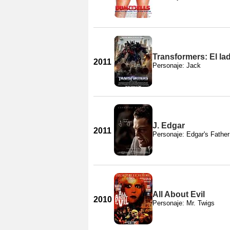
Transformers: El la
2011
Personaje: Jack
J. Edgar
2011
Personaje: Edgar's Father
All About Evil
2010
Personaje: Mr. Twigs