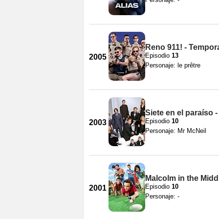
Reno 911! - Tempor
Episodio
13
2005
Personaje: le prêtre
Siete en el paraíso
Episodio
10
2003
Personaje: Mr McNeil
Malcolm in the Midd
Episodio
10
2001
Personaje: -