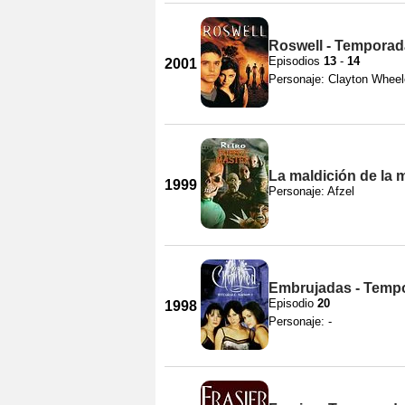
Roswell - Temporad
Episodios
13
-
14
2001
Personaje: Clayton Wheel
La maldición de la m
1999
Personaje: Afzel
Embrujadas - Temp
Episodio
20
1998
Personaje: -