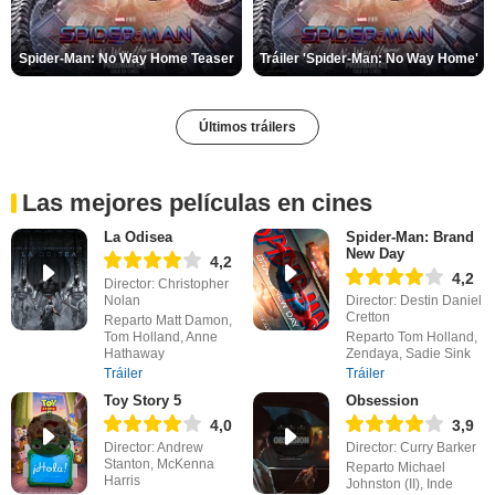
Spider-Man: No Way Home Teaser
Tráiler 'Spider-Man: No Way Home'
Últimos tráilers
Las mejores películas en cines
La Odisea
Spider-Man: Brand
New Day
4,2
4,2
Director: Christopher
Nolan
Director: Destin Daniel
Cretton
Reparto Matt Damon,
Tom Holland, Anne
Reparto Tom Holland,
Hathaway
Zendaya, Sadie Sink
Tráiler
Tráiler
Toy Story 5
Obsession
4,0
3,9
Director: Andrew
Director: Curry Barker
Stanton, McKenna
Reparto Michael
Harris
Johnston (II), Inde