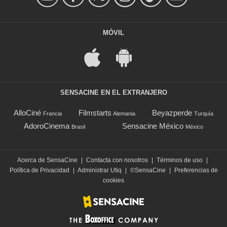
MÓVIL
SENSACINE EN EL EXTRANJERO
AlloCiné
Filmstarts
Beyazperde
Francia
Alemania
Turquía
AdoroCinema
Sensacine México
Brasil
México
Acerca de SensaCine
|
Contacta con nosotros
|
Términos de uso
|
Política de Privacidad
|
Administrar Utiq
|
©SensaCine
|
Preferencias de
cookies