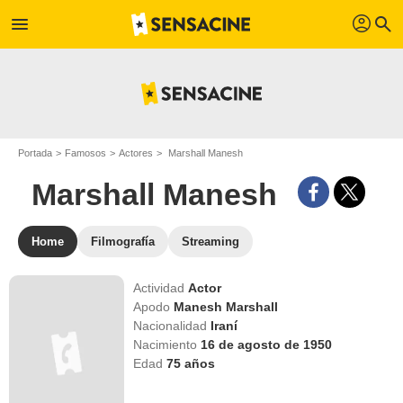
profil
menu
search
Portada
Famosos
Actores
Marshall Manesh
Marshall Manesh
Home
Filmografía
Streaming
Actividad
Actor
Apodo
Manesh Marshall
Nacionalidad
Iraní
Nacimiento
16 de agosto de 1950
Edad
75
años