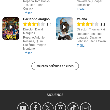
Reparto Tom Hanks,
Navarrette, Cooper
Tim Allen, Joan
Tomlinson
Cusack
Tráiler
Tráiler
Haciendo amigos
Vaiana
3,4
3,3
Director: David
Director: Thomas Kail
Marqués
Reparto Catherine
Reparto Antonio
Laga'aia, Dwayne
Resines, Quim
Johnson, Rena Owen
Gutiérrez, Megan
Tráiler
Montaner
Tráiler
Mejores películas en cines
SÍGUENOS