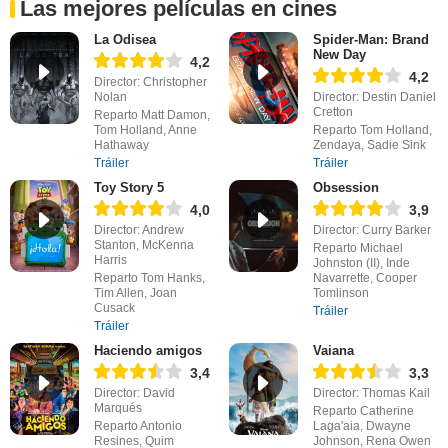
Las mejores películas en cines
La Odisea
Spider-Man: Brand
New Day
4,2
4,2
Director: Christopher
Nolan
Director: Destin Daniel
Cretton
Reparto Matt Damon,
Tom Holland, Anne
Reparto Tom Holland,
Hathaway
Zendaya, Sadie Sink
Tráiler
Tráiler
Toy Story 5
Obsession
4,0
3,9
Director: Andrew
Director: Curry Barker
Stanton, McKenna
Reparto Michael
Harris
Johnston (II), Inde
Reparto Tom Hanks,
Navarrette, Cooper
Tim Allen, Joan
Tomlinson
Cusack
Tráiler
Tráiler
Haciendo amigos
Vaiana
3,4
3,3
Director: David
Director: Thomas Kail
Marqués
Reparto Catherine
Reparto Antonio
Laga'aia, Dwayne
Resines, Quim
Johnson, Rena Owen