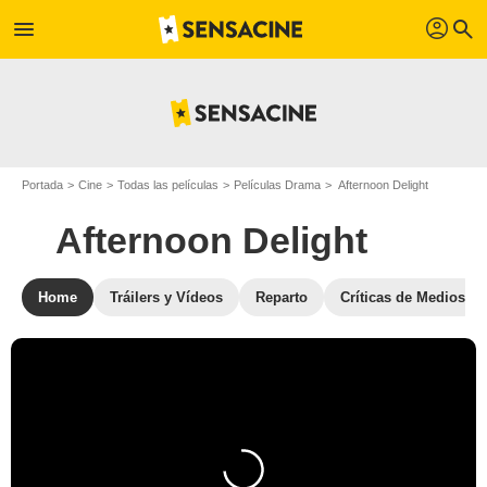
profil
menu
search
Portada
Cine
Todas las películas
Películas Drama
Afternoon Delight
Afternoon Delight
Home
Tráilers y Vídeos
Reparto
Críticas de Medios