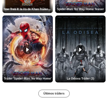
Star Trek II: la ira de Khan Tráiler VO
Spider-Man: No Way Home Teaser
Tráiler 'Spider-Man: No Way Home'
La Odisea Tráiler (3)
Últimos tráilers