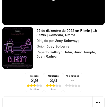
29 de diciembre de 2022
en Filmin
|
1h
37min
|
Comedia
,
Drama
Dirigida por
Joey Soloway
|
Guion
Joey Soloway
Reparto
Kathryn Hahn
,
Juno Temple
,
Josh Radnor
Medios
Usuarios
Mis amigos
2,9
3,0
--
24 críticas
4 notas