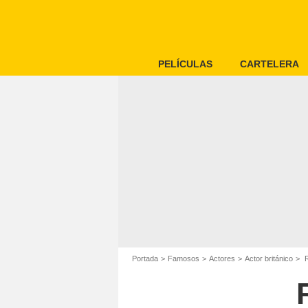
PELÍCULAS
CARTELERA
Portada
Famosos
Actores
Actor británico
R