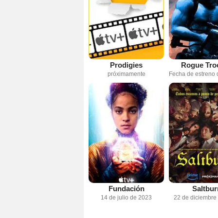
Prodigies
Rogue Tro
próximamente
Fundación
Saltbur
14 de julio de 2023
22 de diciembre