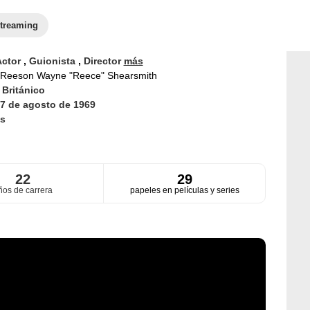
treaming
Actor
,
Guionista
,
Director
más
Reeson Wayne "Reece" Shearsmith
d
Británico
7 de agosto de 1969
s
22
29
ños de carrera
papeles en películas y series