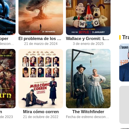
Tr
oper
El problema de los 3 cuerpos
Wallace y Gromit: La venganza se sirve con plumas
Fecha de estreno desconocida
21 de marzo de 2024
3 de enero de 2025
n
Mira cómo corren
The Witchfinder
 de 2023
21 de octubre de 2022
Fecha de estreno desconocida