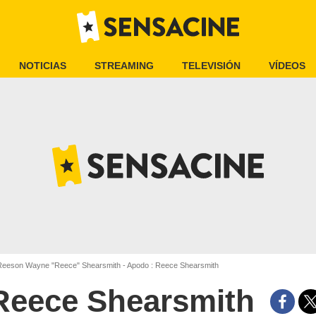
NOTICIAS
STREAMING
TELEVISIÓN
VÍDEOS
eeson Wayne "Reece" Shearsmith - Apodo : Reece Shearsmith
Reece Shearsmith