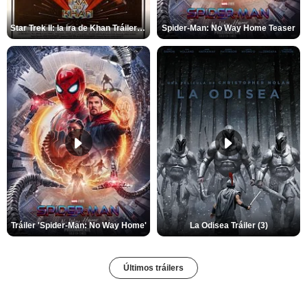
Star Trek II: la ira de Khan Tráiler VO
Spider-Man: No Way Home Teaser
Tráiler 'Spider-Man: No Way Home'
La Odisea Tráiler (3)
Últimos tráilers