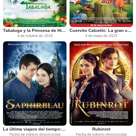
Tabaluga y la Princesa de Hielo
Cuervito Calcetín: La gran carrera
4 de octubre de 2019
4 de mayo de 2023
La última viajera del tiempo: Zafiro
Rubinrot
Fecha de estreno desconocida
Fecha de estreno desconocida