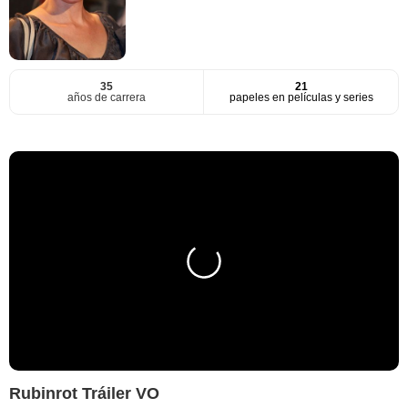
35
21
años de carrera
papeles en películas y series
Rubinrot Tráiler VO