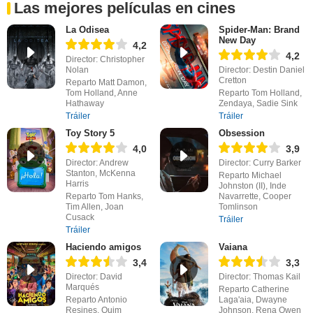
Las mejores películas en cines
La Odisea
Spider-Man: Brand
New Day
4,2
4,2
Director: Christopher
Nolan
Director: Destin Daniel
Cretton
Reparto Matt Damon,
Tom Holland, Anne
Reparto Tom Holland,
Hathaway
Zendaya, Sadie Sink
Tráiler
Tráiler
Toy Story 5
Obsession
4,0
3,9
Director: Andrew
Director: Curry Barker
Stanton, McKenna
Reparto Michael
Harris
Johnston (II), Inde
Reparto Tom Hanks,
Navarrette, Cooper
Tim Allen, Joan
Tomlinson
Cusack
Tráiler
Tráiler
Haciendo amigos
Vaiana
3,4
3,3
Director: David
Director: Thomas Kail
Marqués
Reparto Catherine
Reparto Antonio
Laga'aia, Dwayne
Resines, Quim
Johnson, Rena Owen