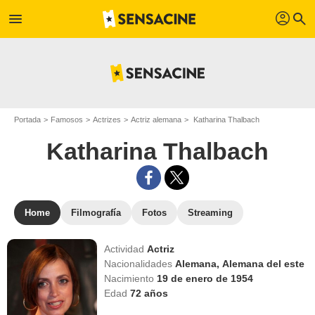
profil
menu
search
Portada
Famosos
Actrizes
Actriz alemana
Katharina Thalbach
Katharina Thalbach
Home
Filmografía
Fotos
Streaming
Actividad
Actriz
Nacionalidades
Alemana,
Alemana del este
Nacimiento
19 de enero de 1954
Edad
72
años